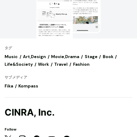
タグ
Music
Art,Design
Movie,Drama
Stage
Book
Life&Society
Work
Travel
Fashion
サブメディア
Fika
Kompass
CINRA, Inc.
Follow