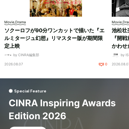
Movie,Drama
Movie,Dr
ソクーロフが90分ワンカットで描いた『エ
池松壮
ルミタージュ幻想』リマスター版が期間限
『開戦
定上映
かわせ
by CINRA編集部
by I
2026.08.07
0
2026.08.0
Special Feature
CINRA Inspiring Awards
Edition 2026