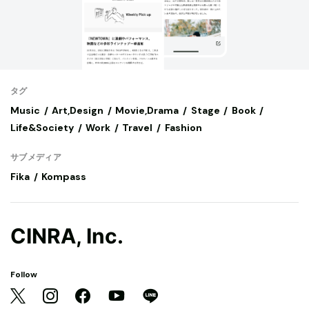
タグ
Music
Art,Design
Movie,Drama
Stage
Book
Life&Society
Work
Travel
Fashion
サブメディア
Fika
Kompass
CINRA, Inc.
Follow