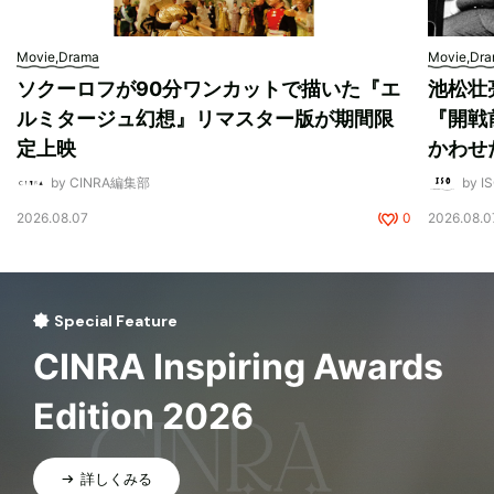
Movie,Drama
Movie,Dr
ソクーロフが90分ワンカットで描いた『エ
池松壮
ルミタージュ幻想』リマスター版が期間限
『開戦
定上映
かわせ
by CINRA編集部
by I
2026.08.07
0
2026.08.0
Special Feature
CINRA Inspiring Awards
Edition 2026
詳しくみる