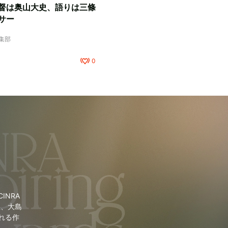
督は奥山大史、語りは三條
サー
編集部
0
NRA
里、大島
れる作