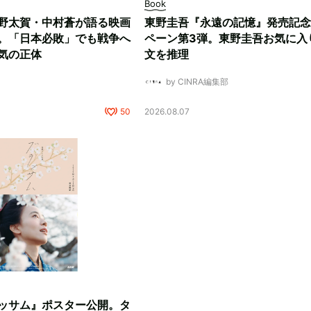
Book
野太賀・中村蒼が語る映画
東野圭吾『永遠の記憶』発売記念
。「日本必敗」でも戦争へ
ペーン第3弾。東野圭吾お気に入
気の正体
文を推理
by CINRA編集部
50
2026.08.07
ッサム』ポスター公開。タ