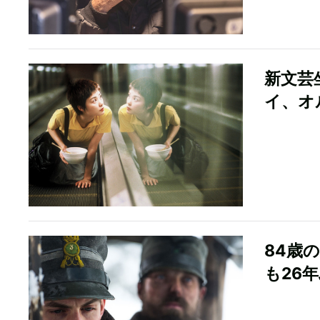
新文芸
イ、オ
84歳
も26