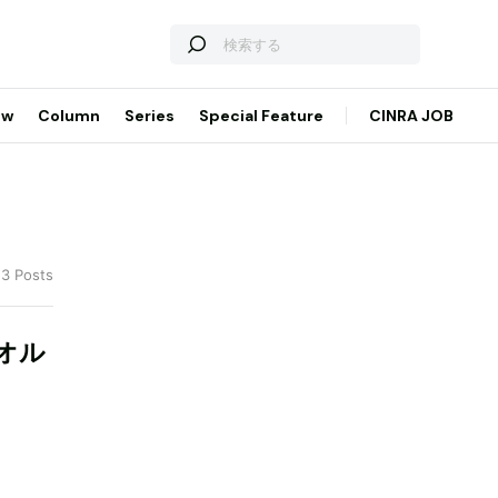
ew
Column
Series
Special Feature
CINRA JOB
 3 Posts
オル