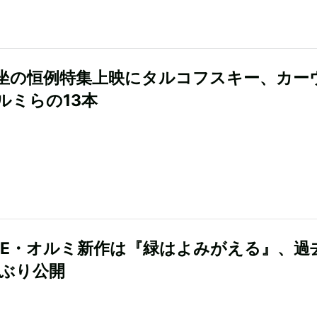
坐の恒例特集上映にタルコフスキー、カー
ルミらの13本
のE・オルミ新作は『緑はよみがえる』、過
年ぶり公開