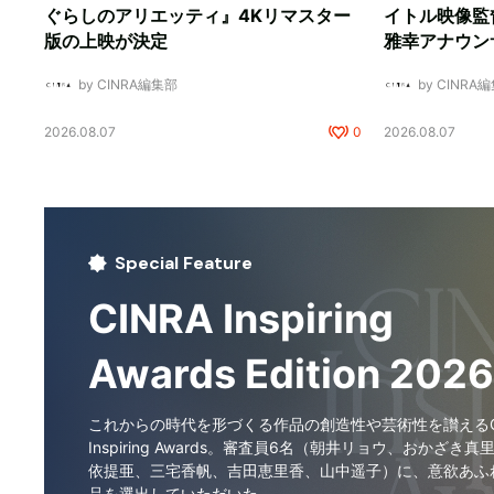
ぐらしのアリエッティ』4Kリマスター
イトル映像監
版の上映が決定
雅幸アナウン
by CINRA編集部
by CINRA
2026.08.07
0
2026.08.07
Special Feature
CINRA Inspiring
Awards Edition 2026
これからの時代を形づくる作品の創造性や芸術性を讃えるCI
Inspiring Awards。審査員6名（朝井リョウ、おかざき真
依提亜、三宅香帆、吉田恵里香、山中遥子）に、意欲あふ
品を選出していただいた。