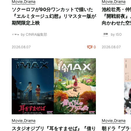
Movie,Drama
Movie,Drama
ソクーロフが90分ワンカットで描いた
池松壮亮・仲
『エルミタージュ幻想』リマスター版が
『開戦前夜』
期間限定上映
向かわせた空
by CINRA編集部
by ISO
2026.08.07
0
2026.08.07
Movie,Drama
Movie,Drama
スタジオジブリ『耳をすませば』『借り
朝ドラ『ブラ