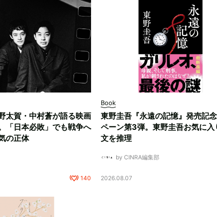
Book
野太賀・中村蒼が語る映画
東野圭吾『永遠の記憶』発売記念
。「日本必敗」でも戦争へ
ペーン第3弾。東野圭吾お気に入
気の正体
文を推理
by CINRA編集部
140
2026.08.07