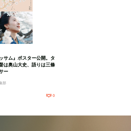
ッサム』ポスター公開。タ
督は奥山大史、語りは三條
サー
編集部
0