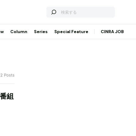
ew
Column
Series
Special Feature
CINRA JOB
 2 Posts
レ番組