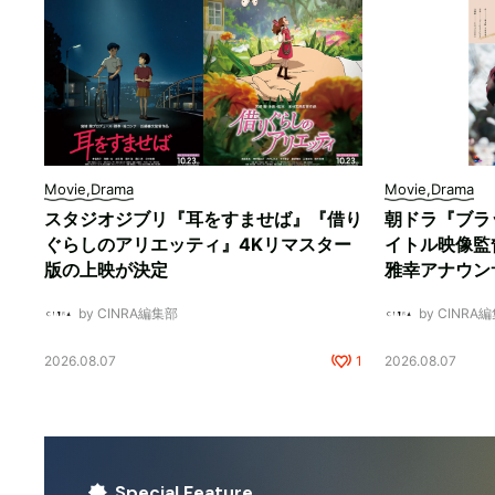
Movie,Drama
Movie,Drama
スタジオジブリ『耳をすませば』『借り
朝ドラ『ブラ
ぐらしのアリエッティ』4Kリマスター
イトル映像監
版の上映が決定
雅幸アナウン
by CINRA編集部
by CINRA
2026.08.07
1
2026.08.07
Special Feature