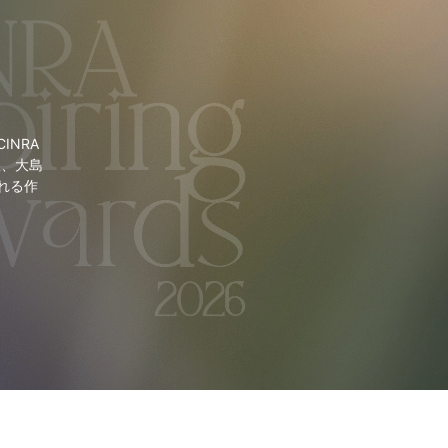
NRA
里、大島
れる作