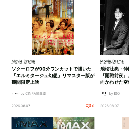
Movie,Drama
Movie,Drama
ソクーロフが90分ワンカットで描いた
池松壮亮・仲
『エルミタージュ幻想』リマスター版が
『開戦前夜』
期間限定上映
向かわせた空
by CINRA編集部
by ISO
2026.08.07
0
2026.08.07