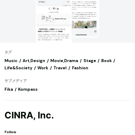
タグ
Music
Art,Design
Movie,Drama
Stage
Book
Life&Society
Work
Travel
Fashion
サブメディア
Fika
Kompass
CINRA, Inc.
Follow