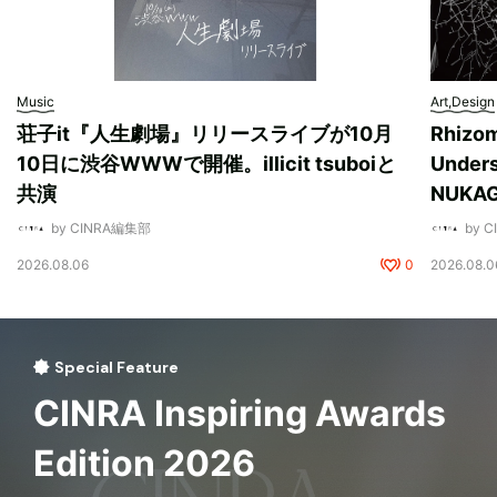
Music
Art,Design
荘子it『人生劇場』リリースライブが10月
Rhizo
10日に渋谷WWWで開催。illicit tsuboiと
Unde
共演
NUK
by CINRA編集部
by 
2026.08.06
0
2026.08.0
Special Feature
CINRA Inspiring Awards
Edition 2026