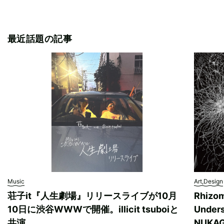
最近話題の記事
Music
Art,Design
荘子it『人生劇場』リリースライブが10月
Rhizo
10日に渋谷WWWで開催。illicit tsuboiと
Unde
共演
NUK