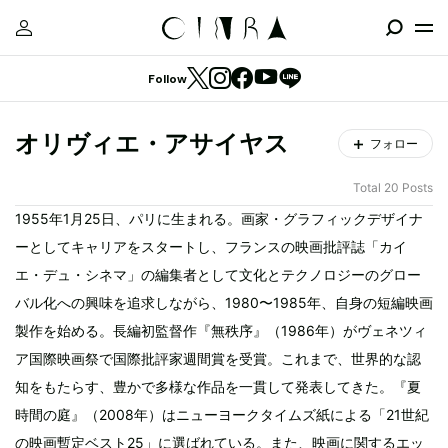
Follow
オリヴィエ・アサイヤス
フォロー
Total 20 Posts
1955年1月25日、パリに生まれる。画家・グラフィックデザイナ
ーとしてキャリアをスタートし、フランスの映画批評誌「カイ
エ・デュ・シネマ」の編集者として文化とテクノロジーのグロー
バル化への興味を追求しながら、1980〜1985年、自身の短編映画
製作を始める。長編初監督作『無秩序』（1986年）がヴェネツィ
ア国際映画祭で国際批評家週間賞を受賞。これまで、世界的な認
知をもたらす、豊かで多様な作品を一貫して発表してきた。『夏
時間の庭』（2008年）はニューヨークタイムズ紙による「21世紀
の映画暫定ベスト25」に選ばれている。また、映画に関するエッ