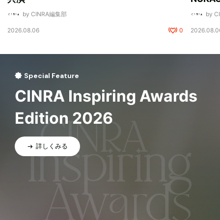
by CINRA編集部
by 
2026.08.06
0
2026.08.0
Special Feature
CINRA Inspiring Awards
Edition 2026
詳しくみる