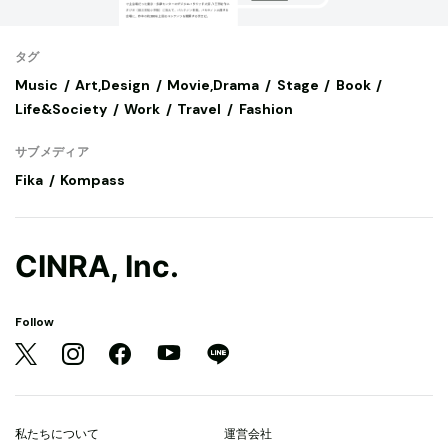
タグ
Music
Art,Design
Movie,Drama
Stage
Book
Life&Society
Work
Travel
Fashion
サブメディア
Fika
Kompass
CINRA, Inc.
Follow
私たちについて
運営会社