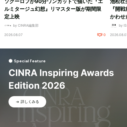
ソクーロフが90分ワンカットで描いた『エ
池松壮
ルミタージュ幻想』リマスター版が期間限
『開戦
定上映
かわせ
by CINRA編集部
by I
2026.08.07
0
2026.08.0
Special Feature
CINRA Inspiring Awards
Edition 2026
詳しくみる