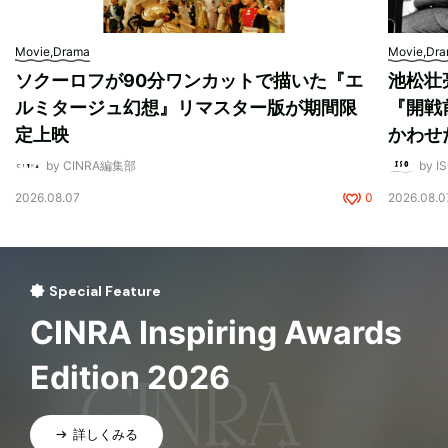
Movie,Drama
Movie,Dr
ソクーロフが90分ワンカットで描いた『エ
池松壮
ルミタージュ幻想』リマスター版が期間限
『開戦
定上映
かわせ
by CINRA編集部
by I
2026.08.07
0
2026.08.0
Special Feature
CINRA Inspiring Awards
Edition 2026
詳しくみる