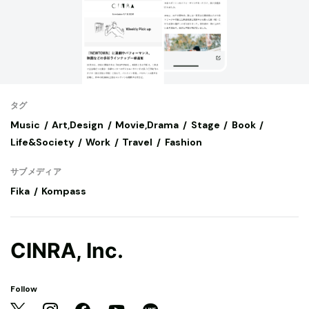
タグ
Music
Art,Design
Movie,Drama
Stage
Book
Life&Society
Work
Travel
Fashion
サブメディア
Fika
Kompass
CINRA, Inc.
Follow