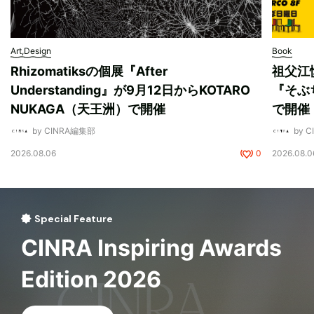
Art,Design
Book
Rhizomatiksの個展『After
祖父江
Understanding』が9月12日からKOTARO
『そぶ
NUKAGA（天王洲）で開催
で開催
by CINRA編集部
by 
2026.08.06
0
2026.08.0
Special Feature
CINRA Inspiring Awards
Edition 2026