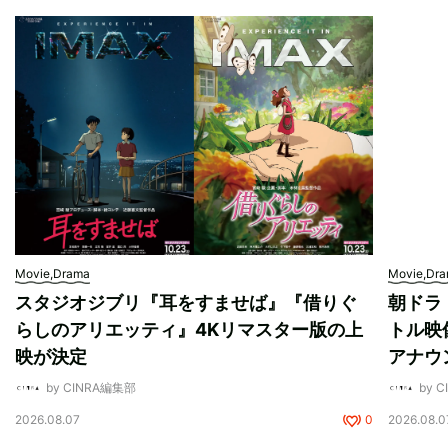
Movie,Drama
Movie,Dr
スタジオジブリ『耳をすませば』『借りぐ
朝ドラ
らしのアリエッティ』4Kリマスター版の上
トル映
映が決定
アナウ
by CINRA編集部
by 
2026.08.07
0
2026.08.0