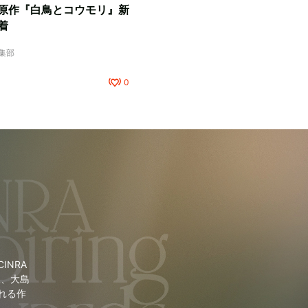
原作『白鳥とコウモリ』新
着
編集部
0
NRA
里、大島
れる作