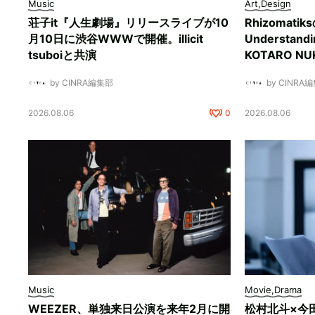
Music
Art,Design
荘子it『人生劇場』リリースライブが10
Rhizomati
月10日に渋谷WWWで開催。illicit
Understan
tsuboiと共演
KOTARO 
by CINRA編集部
by CINRA
2026.08.06
0
2026.08.06
Music
Movie,Drama
WEEZER、単独来日公演を来年2月に開
松村北斗×今