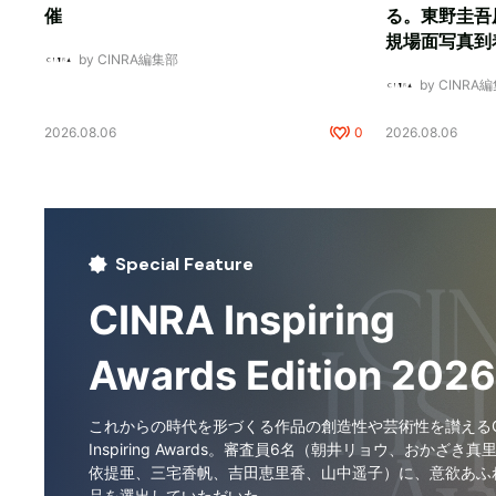
催
る。東野圭吾
規場面写真到
by CINRA編集部
by CINRA
2026.08.06
0
2026.08.06
Special Feature
CINRA Inspiring
Awards Edition 2026
これからの時代を形づくる作品の創造性や芸術性を讃えるCI
Inspiring Awards。審査員6名（朝井リョウ、おかざき真
依提亜、三宅香帆、吉田恵里香、山中遥子）に、意欲あふ
品を選出していただいた。