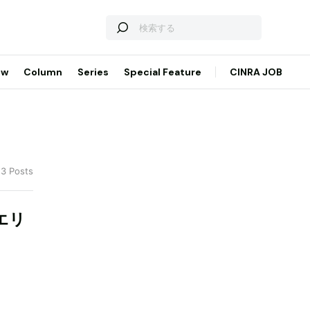
ew
Column
Series
Special Feature
CINRA JOB
 3 Posts
エリ