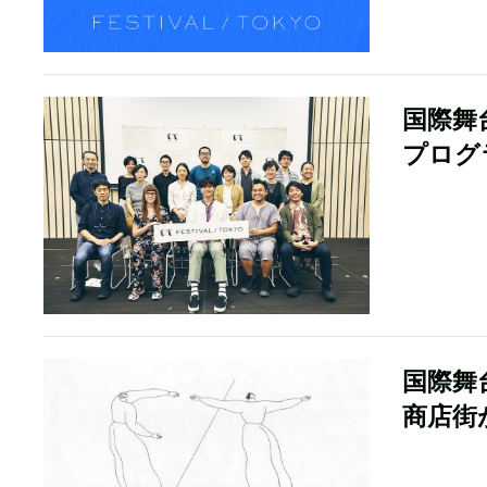
国際舞
プログ
国際舞
商店街