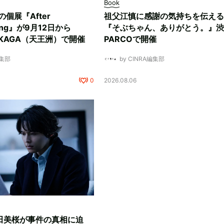
Book
ksの個展『After
祖父江慎に感謝の気持ちを伝える
ding』が9月12日から
『そぶちゃん、ありがとう。』渋
NUKAGA（天王洲）で開催
PARCOで開催
編集部
by CINRA編集部
0
2026.08.06
田美桜が事件の真相に迫