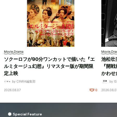
Movie,Drama
Movie,Dr
ソクーロフが90分ワンカットで描いた『エ
池松壮
ルミタージュ幻想』リマスター版が期間限
『開戦
定上映
かわせ
by CINRA編集部
by I
2026.08.07
0
2026.08.0
Special Feature