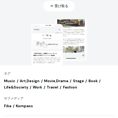
受け取る
タグ
Music
Art,Design
Movie,Drama
Stage
Book
Life&Society
Work
Travel
Fashion
サブメディア
Fika
Kompass