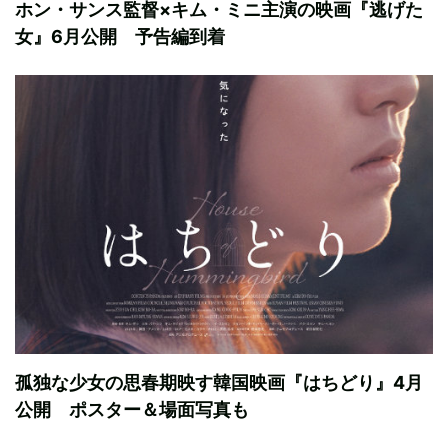
ホン・サンス監督×キム・ミニ主演の映画『逃げた
女』6月公開 予告編到着
孤独な少女の思春期映す韓国映画『はちどり』4月
公開 ポスター＆場面写真も