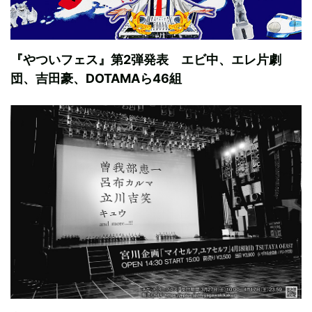
『やついフェス』第2弾発表 エビ中、エレ片劇
団、吉田豪、DOTAMAら46組