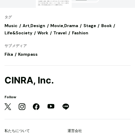
タグ
Music
Art,Design
Movie,Drama
Stage
Book
Life&Society
Work
Travel
Fashion
サブメディア
Fika
Kompass
CINRA, Inc.
Follow
私たちについて
運営会社