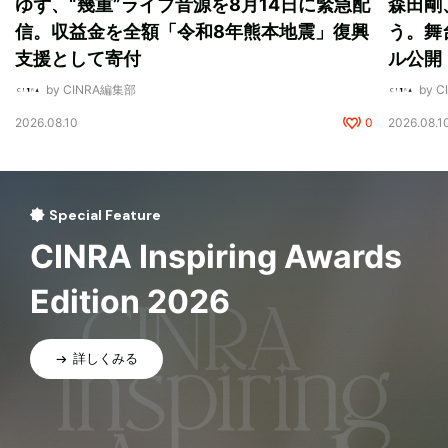
ゆず、“幾重”ライブ音源を8月14日に緊急配
森田剛
信。収益金を全額「令和8年熊本地震」復興
う。舞
支援として寄付
ル公開
by CINRA編集部
by 
2026.08.10
0
2026.08.1
Special Feature
CINRA Inspiring Awards
Edition 2026
詳しくみる