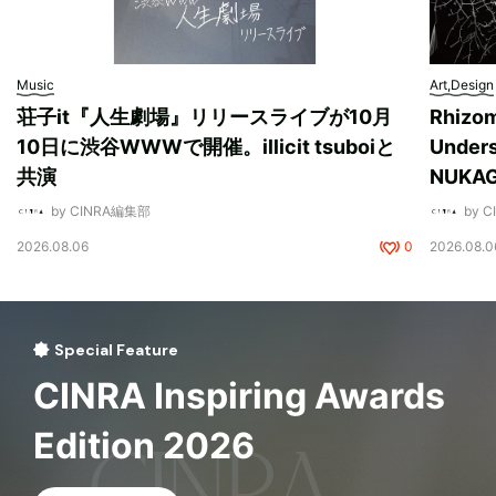
Music
Art,Design
荘子it『人生劇場』リリースライブが10月
Rhizo
10日に渋谷WWWで開催。illicit tsuboiと
Unde
共演
NUK
by CINRA編集部
by 
2026.08.06
0
2026.08.0
Special Feature
CINRA Inspiring Awards
Edition 2026