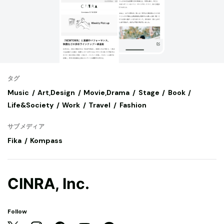
タグ
Music
Art,Design
Movie,Drama
Stage
Book
Life&Society
Work
Travel
Fashion
サブメディア
Fika
Kompass
CINRA, Inc.
Follow