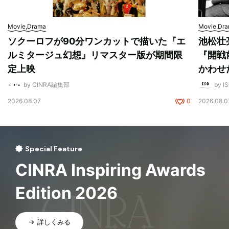
Movie,Drama
Movie,Dr
ソクーロフが90分ワンカットで描いた『エ
池松壮
ルミタージュ幻想』リマスター版が期間限
『開戦
定上映
かわせ
by CINRA編集部
by I
2026.08.07
0
2026.08.0
Special Feature
CINRA Inspiring Awards
Edition 2026
詳しくみる