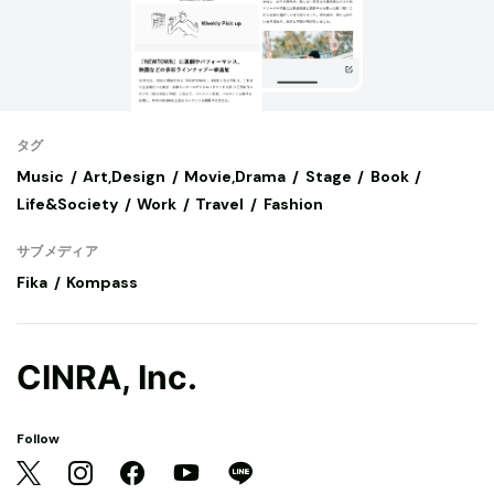
タグ
Music
Art,Design
Movie,Drama
Stage
Book
Life&Society
Work
Travel
Fashion
サブメディア
Fika
Kompass
CINRA, Inc.
Follow