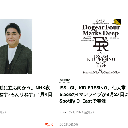
Music
独に立ち向かう。NHK夜
ISSUGI、KID FRESINO、仙人掌
ねす♪ろんりねす』1月4日
5lackの4マンライブが8月27日
Spotify O-Eastで開催
編集部
by CINRA編集部
0
2026.08.05