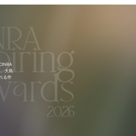
NRA
里、大島
れる作