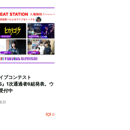
イブコンテスト
RS』1次通過者6組発表。ウ
受付中
編集部
0