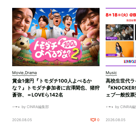
Movie,Drama
Music
賞金1億円『トモダチ100人よべるか
高校生世代ラ
な？』トモダチ参加者に吉澤閑也、猪狩
『KNOCKE
蒼弥、＝LOVEら142名
ェブ一般投票
by CINRA編集部
by CINRA
2026.08.05
0
2026.08.05