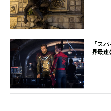
『スパ
界最速