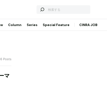
ew
Column
Series
Special Feature
CINRA JOB
 6 Posts
ーマ