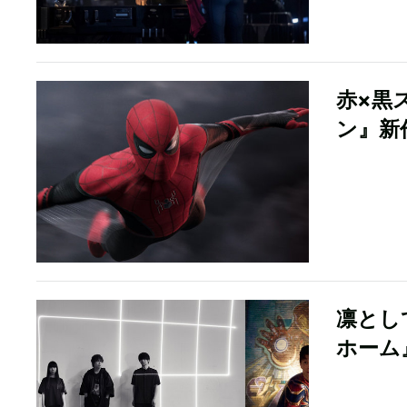
赤×黒
ン』新
凛とし
ホーム