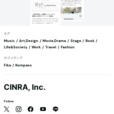
タグ
Music
Art,Design
Movie,Drama
Stage
Book
Life&Society
Work
Travel
Fashion
サブメディア
Fika
Kompass
CINRA, Inc.
Follow