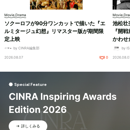
Movie,Drama
Movie,Dr
ソクーロフが90分ワンカットで描いた『エ
池松壮
ルミタージュ幻想』リマスター版が期間限
『開戦
定上映
かわせ
by CINRA編集部
by I
2026.08.07
0
2026.08.0
Special Feature
CINRA Inspiring Awards
Edition 2026
詳しくみる