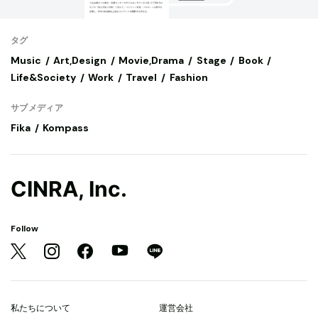
タグ
Music
Art,Design
Movie,Drama
Stage
Book
Life&Society
Work
Travel
Fashion
サブメディア
Fika
Kompass
CINRA, Inc.
Follow
私たちについて
運営会社