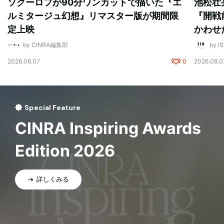
ソクーロフが90分ワンカットで描いた『エ
池松壮
ルミタージュ幻想』リマスター版が期間限
『開戦
定上映
かわせ
by CINRA編集部
by I
2026.08.07
0
2026.08.0
Special Feature
CINRA Inspiring Awards
Edition 2026
詳しくみる