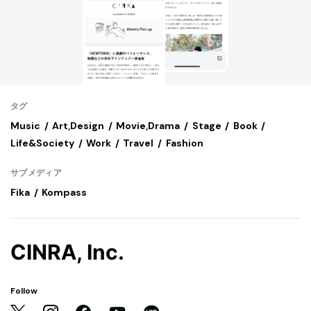
タグ
Music
Art,Design
Movie,Drama
Stage
Book
Life&Society
Work
Travel
Fashion
サブメディア
Fika
Kompass
CINRA, Inc.
Follow