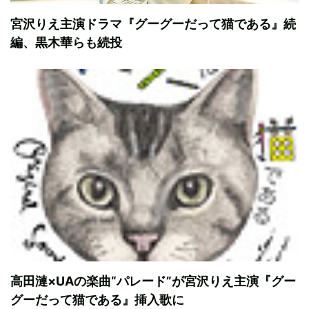
宮沢りえ主演ドラマ『グーグーだって猫である』続
編、黒木華らも続投
高田漣×UAの楽曲“パレード”が宮沢りえ主演『グー
グーだって猫である』挿入歌に