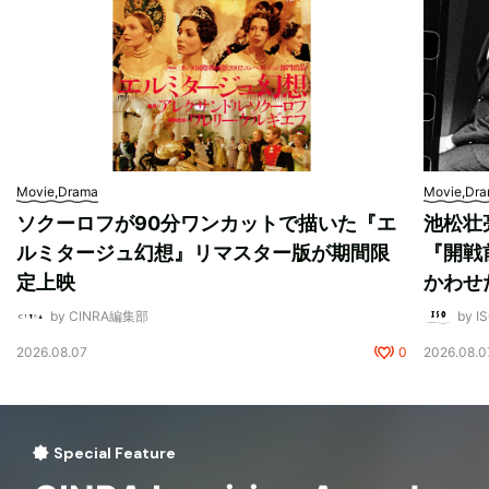
Movie,Drama
Movie,Dr
ソクーロフが90分ワンカットで描いた『エ
池松壮
ルミタージュ幻想』リマスター版が期間限
『開戦
定上映
かわせ
by CINRA編集部
by I
2026.08.07
0
2026.08.0
Special Feature