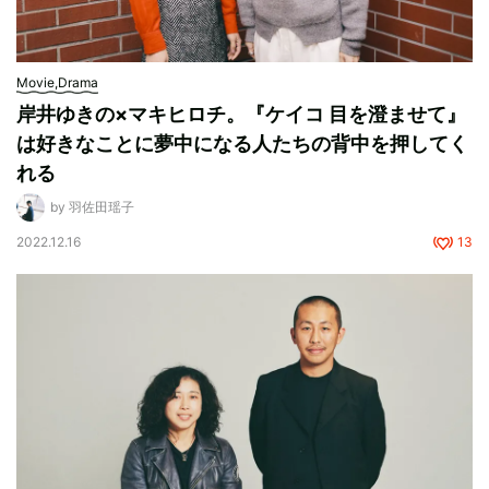
Movie,Drama
岸井ゆきの×マキヒロチ。『ケイコ 目を澄ませて』
は好きなことに夢中になる人たちの背中を押してく
れる
by 羽佐田瑶子
2022.12.16
13