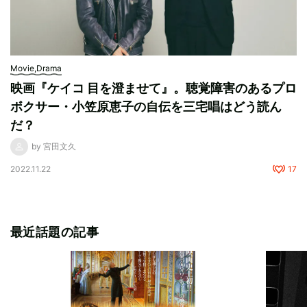
Movie,Drama
映画『ケイコ 目を澄ませて』。聴覚障害のあるプロ
ボクサー・小笠原恵子の自伝を三宅唱はどう読ん
だ？
by 宮田文久
2022.11.22
17
最近話題の記事