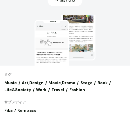
タグ
Music
Art,Design
Movie,Drama
Stage
Book
Life&Society
Work
Travel
Fashion
サブメディア
Fika
Kompass