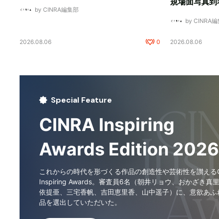
規場面写真到
by CINRA編集部
by CINRA
2026.08.06
0
2026.08.06
Special Feature
CINRA Inspiring
Awards Edition 2026
これからの時代を形づくる作品の創造性や芸術性を讃えるCI
Inspiring Awards。審査員6名（朝井リョウ、おかざき真
依提亜、三宅香帆、吉田恵里香、山中遥子）に、意欲あふ
品を選出していただいた。