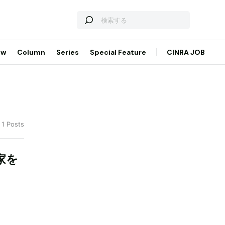
ew
Column
Series
Special Feature
CINRA JOB
 1 Posts
家を