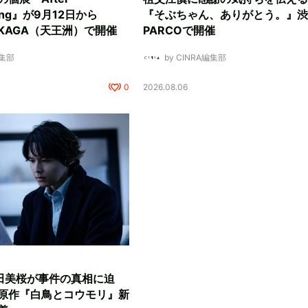
ding』が9月12日から
『そぶちゃん、ありがとう。』渋
NUKAGA（天王洲）で開催
PARCOで開催
編集部
by CINRA編集部
0
2026.08.06
田美桜が事件の真相に迫
原作『白鳥とコウモリ』新