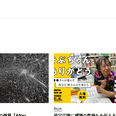
Book
ksの個展『After
祖父江慎に感謝の気持ちを伝える