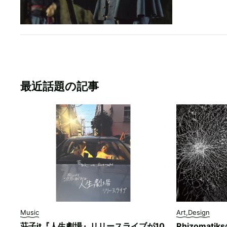
最近話題の記事
Music
Art,Design
荘子it『人生劇場』リリースライブが10
Rhizomati