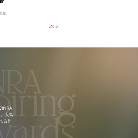
着
編集部
0
NRA
里、大島
れる作