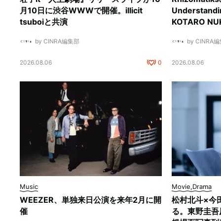
月10日に渋谷WWWで開催。illicit
Understan
tsuboiと共演
KOTARO 
by CINRA編集部
by CINRA
2026.08.06
0
2026.08.06
Music
Movie,Drama
WEEZER、単独来日公演を来年2月に開
松村北斗×今
催
る。東野圭吾