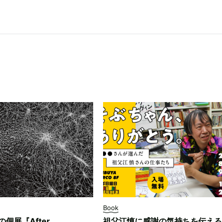
Book
ksの個展『After
祖父江慎に感謝の気持ちを伝える