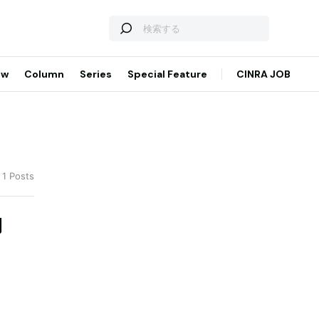
ew
Column
Series
Special Feature
CINRA JOB
 1 Posts
開