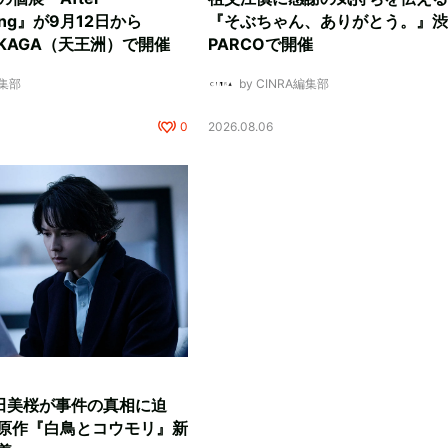
ding』が9月12日から
『そぶちゃん、ありがとう。』渋
NUKAGA（天王洲）で開催
PARCOで開催
編集部
by CINRA編集部
0
2026.08.06
田美桜が事件の真相に迫
原作『白鳥とコウモリ』新