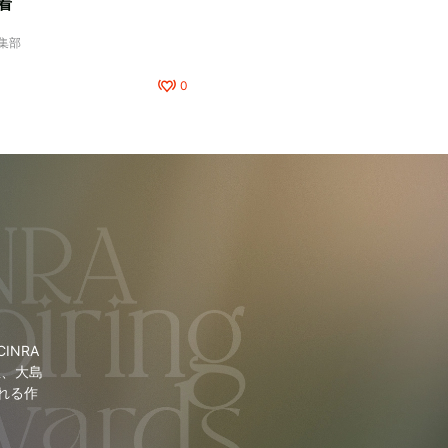
着
編集部
0
NRA
里、大島
れる作