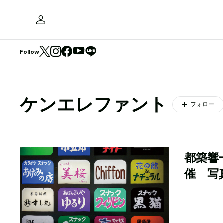
Follow
ケンエレファント
フォロー
都築響一
催 写