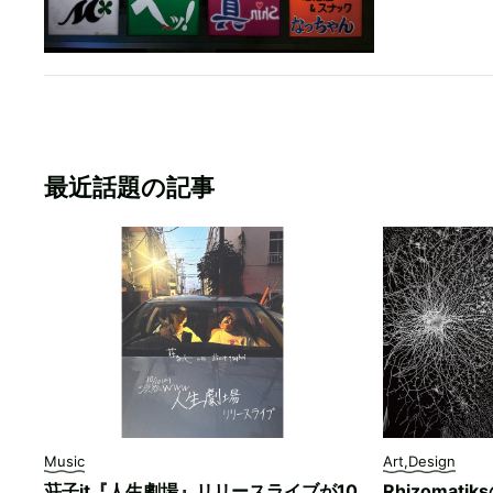
最近話題の記事
Music
Art,Design
荘子it『人生劇場』リリースライブが10
Rhizomati