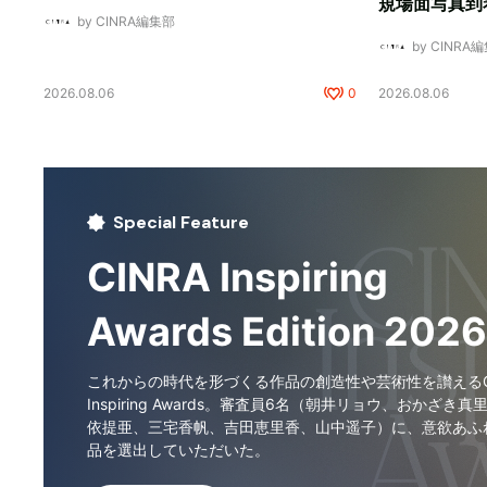
規場面写真到
by CINRA編集部
by CINRA
2026.08.06
0
2026.08.06
Special Feature
CINRA Inspiring
Awards Edition 2026
これからの時代を形づくる作品の創造性や芸術性を讃えるCI
Inspiring Awards。審査員6名（朝井リョウ、おかざき真
依提亜、三宅香帆、吉田恵里香、山中遥子）に、意欲あふ
品を選出していただいた。