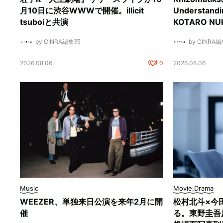
月10日に渋谷WWWで開催。illicit
Understan
tsuboiと共演
KOTARO 
by CINRA編集部
by CINRA
2026.08.06
0
2026.08.06
Music
Movie,Drama
WEEZER、単独来日公演を来年2月に開
松村北斗×今
催
る。東野圭吾