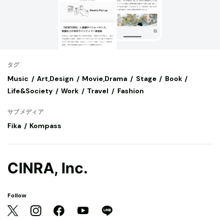
タグ
Music
Art,Design
Movie,Drama
Stage
Book
Life&Society
Work
Travel
Fashion
サブメディア
Fika
Kompass
CINRA, Inc.
Follow