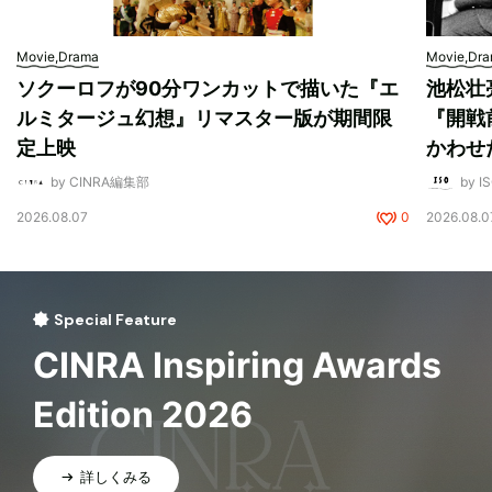
Movie,Drama
Movie,Dr
ソクーロフが90分ワンカットで描いた『エ
池松壮
ルミタージュ幻想』リマスター版が期間限
『開戦
定上映
かわせ
by CINRA編集部
by I
2026.08.07
0
2026.08.0
Special Feature
CINRA Inspiring Awards
Edition 2026
詳しくみる