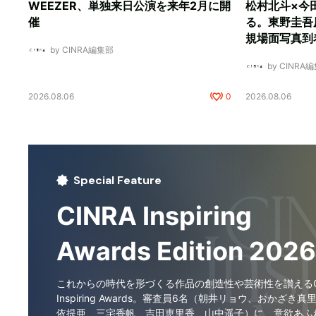
WEEZER、単独来日公演を来年2月に開
松村北斗×今
催
る。東野圭吾
規場面写真到
by CINRA編集部
by CINRA
2026.08.06
0
2026.08.06
Special Feature
CINRA Inspiring
Awards Edition 2026
これからの時代を形づくる作品の創造性や芸術性を讃えるCI
Inspiring Awards。審査員6名（朝井リョウ、おかざき真
依提亜、三宅香帆、吉田恵里香、山中遥子）に、意欲あふ