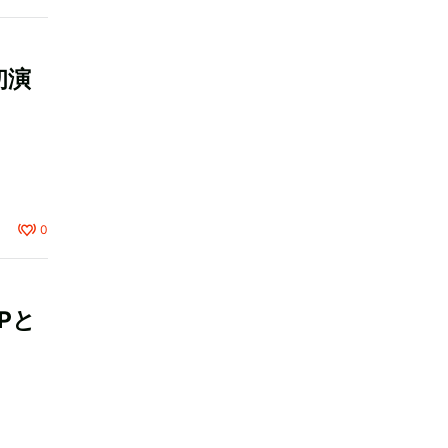
初演
0
Pと