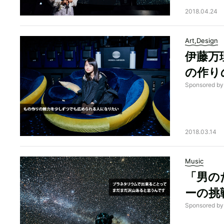
2018.04.24
Art,Design
伊藤万
の作り
Sponsore
2018.03.14
Music
「男の
ーの挑
Sponsored