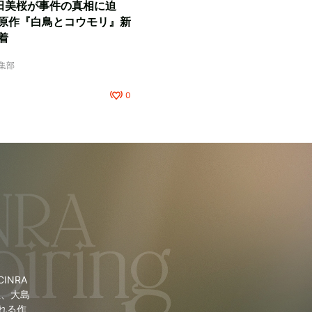
田美桜が事件の真相に迫
原作『白鳥とコウモリ』新
着
編集部
0
NRA
里、大島
れる作