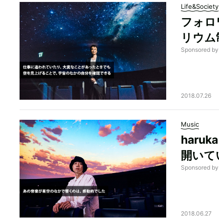
Life&Society
フォロ
リウム
Sponsore
2018.07.26
Music
haru
開いて
Sponsored by
2018.06.27