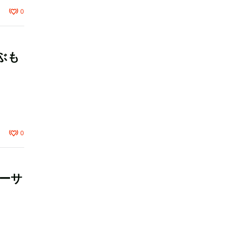
0
ぶも
0
ーサ