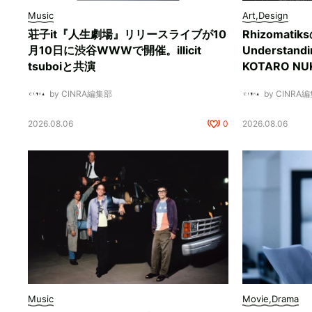
Music
Art,Design
荘子it『人生劇場』リリースライブが10
Rhizomati
月10日に渋谷WWWで開催。illicit
Understan
tsuboiと共演
KOTARO 
by CINRA編集部
by CINRA
2026.08.06
0
2026.08.06
Music
Movie,Drama