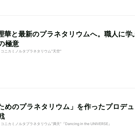
理華と最新のプラネタリウムへ。職人に学
の極意
d by コニカミノルタプラネタリウム"天空"
ためのプラネタリウム」を作ったプロデュ
戦
 by コニカミノルタプラネタリウム“満天”『Dancing in the UNIVERSE』