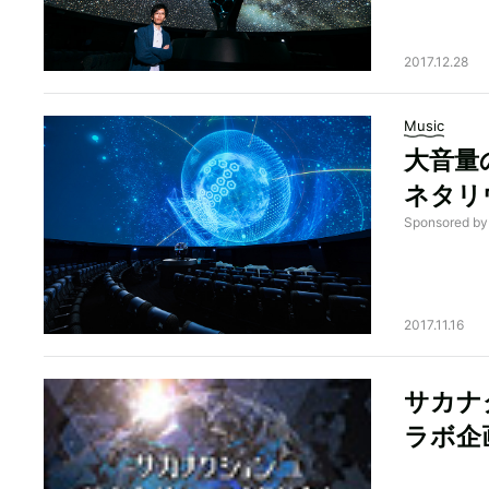
2017.12.28
Music
大音量
ネタリ
Sponsored
2017.11.16
サカナ
ラボ企