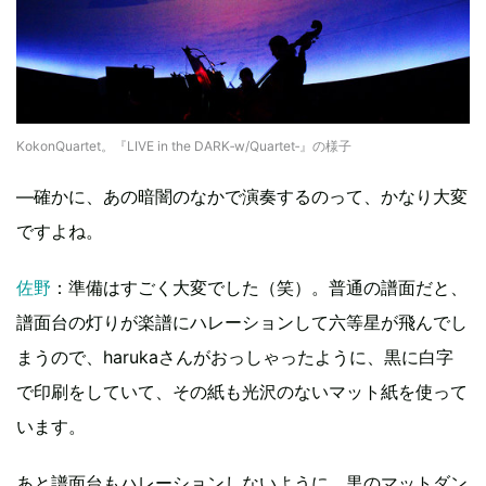
KokonQuartet。『LIVE in the DARK‐w/Quartet‐』の様子
—確かに、あの暗闇のなかで演奏するのって、かなり大変
ですよね。
佐野
：準備はすごく大変でした（笑）。普通の譜面だと、
譜面台の灯りが楽譜にハレーションして六等星が飛んでし
まうので、harukaさんがおっしゃったように、黒に白字
で印刷をしていて、その紙も光沢のないマット紙を使って
います。
あと譜面台もハレーションしないように、黒のマットダン