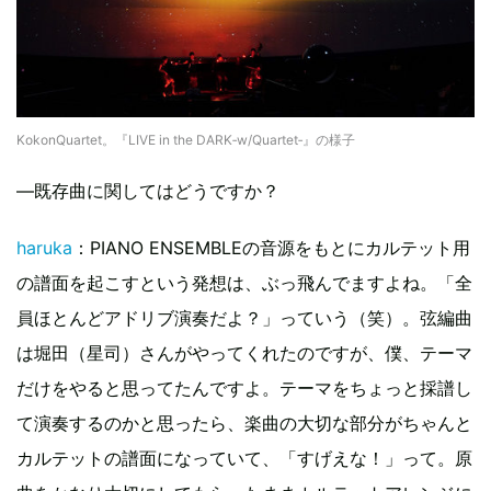
KokonQuartet。『LIVE in the DARK‐w/Quartet‐』の様子
—既存曲に関してはどうですか？
haruka
：PIANO ENSEMBLEの音源をもとにカルテット用
の譜面を起こすという発想は、ぶっ飛んでますよね。「全
員ほとんどアドリブ演奏だよ？」っていう（笑）。弦編曲
は堀田（星司）さんがやってくれたのですが、僕、テーマ
だけをやると思ってたんですよ。テーマをちょっと採譜し
て演奏するのかと思ったら、楽曲の大切な部分がちゃんと
カルテットの譜面になっていて、「すげえな！」って。原