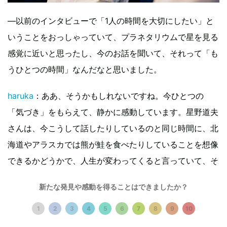
—以前のインタビューで「1人の時間を大切にしたい」と
いうことをおっしゃっていて、プラネタリウムで星を見る
感覚に近いと思ったし、今のお話を聞いて、それって「も
うひとつの時間」なんだなと思いました。
haruka
：ああ、そうかもしれないですね。今ひとつの
「気づき」をもらえて、静かに感動しています。星野道夫
さんは、今こうして話したりしているのと同じ時間に、北
海道やアラスカでは熊が鮭を食べたりしていることを想像
できるかどうかで、人生が変わってくると言っていて、そ
ういう意味で「もうひとつの時間」という言葉を使ってい
新たな発見や感動を得ることはできましたか？
たんです。本当は同じ時間軸に存在している、大いなる自
然を、日々感じられているかどうか。大きな「気づき」だ
1
2
3
4
5
6
7
8
9
10
と思うんですよね。