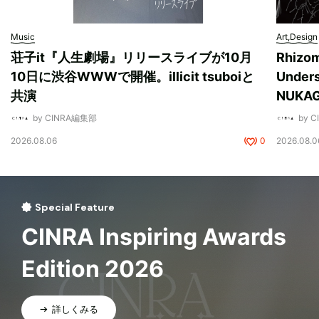
Music
Art,Design
荘子it『人生劇場』リリースライブが10月
Rhizo
10日に渋谷WWWで開催。illicit tsuboiと
Unde
共演
NUK
by CINRA編集部
by 
2026.08.06
0
2026.08.0
Special Feature
CINRA Inspiring Awards
Edition 2026
詳しくみる