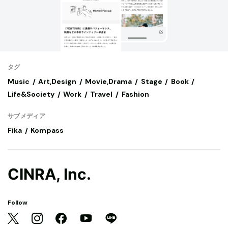
タグ
Music
Art,Design
Movie,Drama
Stage
Book
Life&Society
Work
Travel
Fashion
サブメディア
Fika
Kompass
CINRA, Inc.
Follow