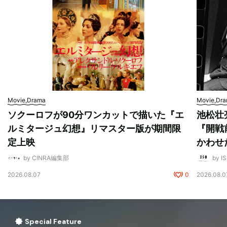
Movie,Drama
Movie,Dr
ソクーロフが90分ワンカットで描いた『エ
池松壮
ルミタージュ幻想』リマスター版が期間限
『開戦
定上映
かわせ
by CINRA編集部
by I
2026.08.07
0
2026.08.0
Special Feature