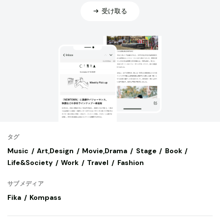
受け取る
タグ
Music
Art,Design
Movie,Drama
Stage
Book
Life&Society
Work
Travel
Fashion
サブメディア
Fika
Kompass