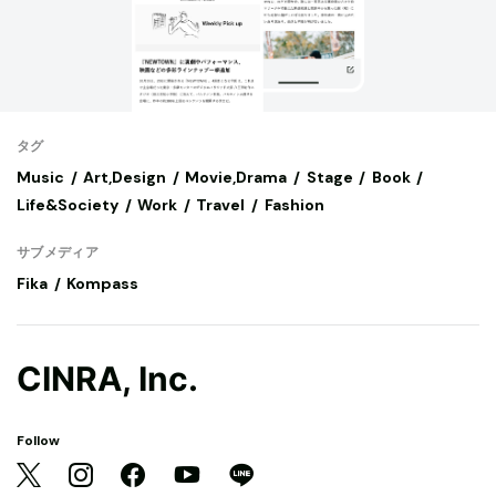
タグ
Music
Art,Design
Movie,Drama
Stage
Book
Life&Society
Work
Travel
Fashion
サブメディア
Fika
Kompass
CINRA, Inc.
Follow