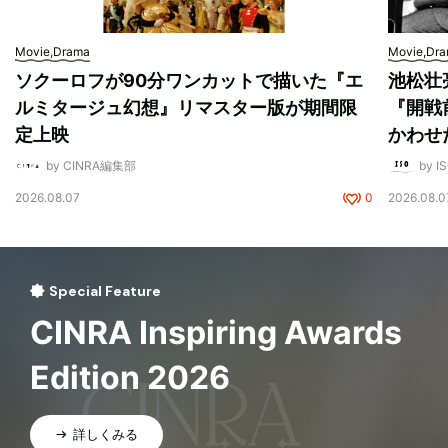
Movie,Drama
Movie,Dr
ソクーロフが90分ワンカットで描いた『エ
池松壮
ルミタージュ幻想』リマスター版が期間限
『開戦
定上映
かわせ
by CINRA編集部
by I
2026.08.07
0
2026.08.0
Special Feature
CINRA Inspiring Awards
Edition 2026
詳しくみる