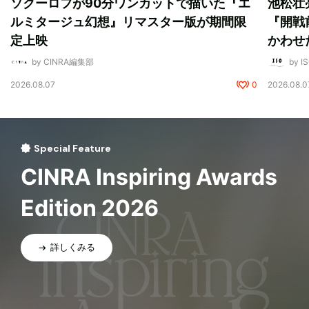
ソクーロフが90分ワンカットで描いた『エ
池松壮
ルミタージュ幻想』リマスター版が期間限
『開戦
定上映
かわせ
by CINRA編集部
by I
2026.08.07
0
2026.08.0
Special Feature
CINRA Inspiring Awards
Edition 2026
詳しくみる