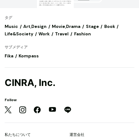
タグ
Music
Art,Design
Movie,Drama
Stage
Book
Life&Society
Work
Travel
Fashion
サブメディア
Fika
Kompass
CINRA, Inc.
Follow
私たちについて
運営会社