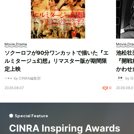
Movie,Drama
Movie,Dr
ソクーロフが90分ワンカットで描いた『エ
池松壮
ルミタージュ幻想』リマスター版が期間限
『開戦
定上映
かわせ
by CINRA編集部
by I
2026.08.07
0
2026.08.0
Special Feature
CINRA Inspiring Awards