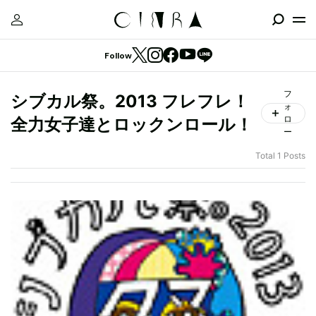
Follow
フ
シブカル祭。2013 フレフレ！
ォ
ロ
全力女子達とロックンロール！
ー
Total 1 Posts