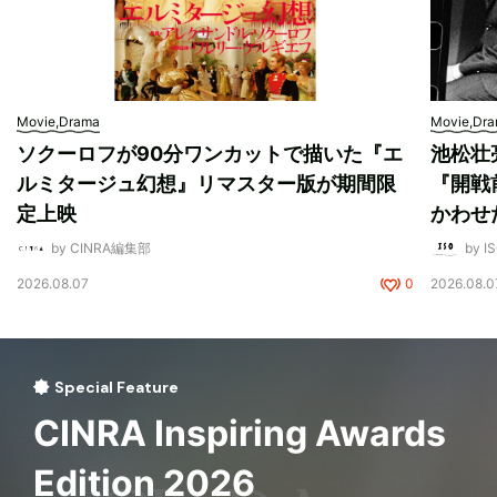
Movie,Drama
Movie,Dr
ソクーロフが90分ワンカットで描いた『エ
池松壮
ルミタージュ幻想』リマスター版が期間限
『開戦
定上映
かわせ
by CINRA編集部
by I
2026.08.07
0
2026.08.0
Special Feature
CINRA Inspiring Awards
Edition 2026