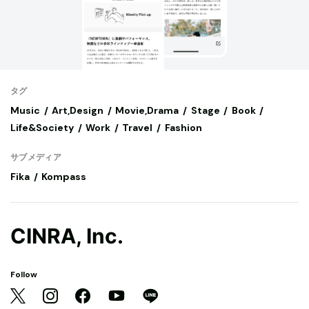
タグ
Music
Art,Design
Movie,Drama
Stage
Book
Life&Society
Work
Travel
Fashion
サブメディア
Fika
Kompass
CINRA, Inc.
Follow