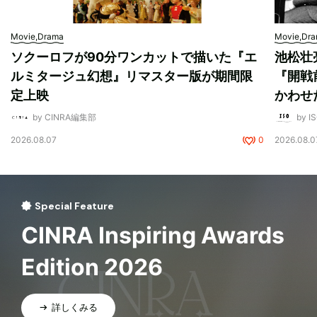
Movie,Drama
Movie,Dr
ソクーロフが90分ワンカットで描いた『エ
池松壮
ルミタージュ幻想』リマスター版が期間限
『開戦
定上映
かわせ
by CINRA編集部
by I
2026.08.07
0
2026.08.0
Special Feature
CINRA Inspiring Awards
Edition 2026
詳しくみる