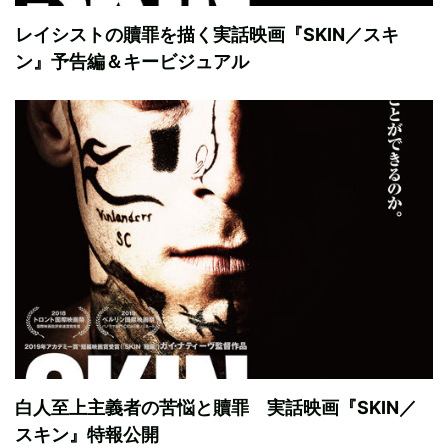
レイシストの贖罪を描く実話映画『SKIN／スキ
ン』予告編＆キービジュアル
白人至上主義者の苦悩と贖罪 実話映画『SKIN／
スキン』特報公開