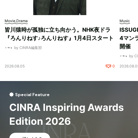
Movie,Drama
Music
皆川猿時が孤独に立ち向かう。NHK夜ドラ
ISSU
『ろんりねす♪ろんりねす』1月4日スタート
4マンラ
開催
by CINRA編集部
by 
2026.08.05
0
2026.08.0
Special Feature
CINRA Inspiring Awards
Edition 2026