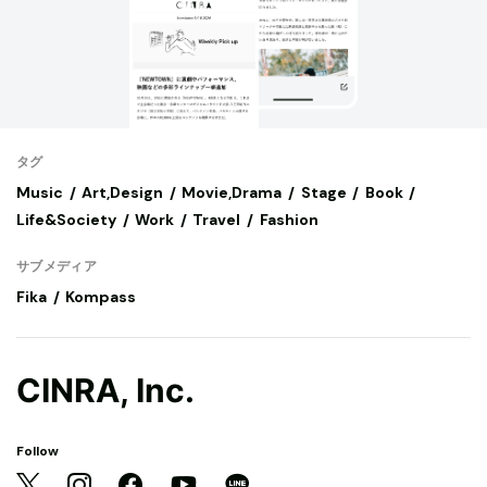
タグ
Music
Art,Design
Movie,Drama
Stage
Book
Life&Society
Work
Travel
Fashion
サブメディア
Fika
Kompass
CINRA, Inc.
Follow