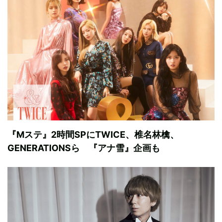
『Mステ』2時間SPにTWICE、椎名林檎、
GENERATIONSら 『アナ雪』企画も