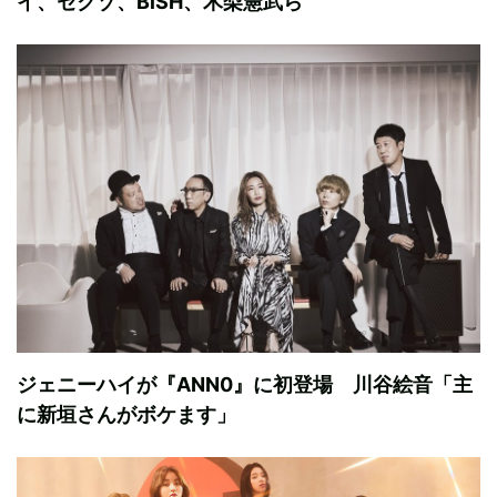
イ、セクゾ、BiSH、木梨憲武ら
ジェニーハイが『ANN0』に初登場 川谷絵音「主
に新垣さんがボケます」