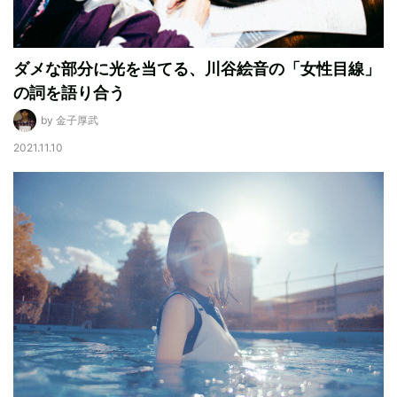
ダメな部分に光を当てる、川谷絵音の「女性目線」
の詞を語り合う
by 金子厚武
2021.11.10