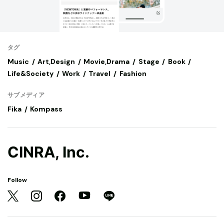
タグ
Music
Art,Design
Movie,Drama
Stage
Book
Life&Society
Work
Travel
Fashion
サブメディア
Fika
Kompass
CINRA, Inc.
Follow