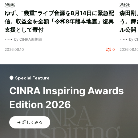
Music
Stage
ゆず、“幾重”ライブ音源を8月14日に緊急配
森田剛
信。収益金を全額「令和8年熊本地震」復興
う。舞
支援として寄付
ル公開
by CINRA編集部
by 
2026.08.10
0
2026.08.1
Special Feature
CINRA Inspiring Awards
Edition 2026
詳しくみる