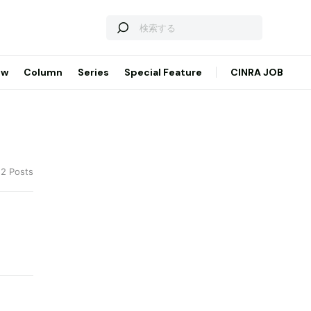
ew
Column
Series
Special Feature
CINRA JOB
 2 Posts