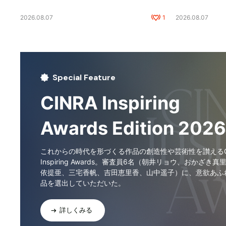
2026.08.07
1
2026.08.07
Special Feature
CINRA Inspiring
Awards Edition 2026
これからの時代を形づくる作品の創造性や芸術性を讃えるCI
Inspiring Awards。審査員6名（朝井リョウ、おかざき真
依提亜、三宅香帆、吉田恵里香、山中遥子）に、意欲あふ
品を選出していただいた。
詳しくみる