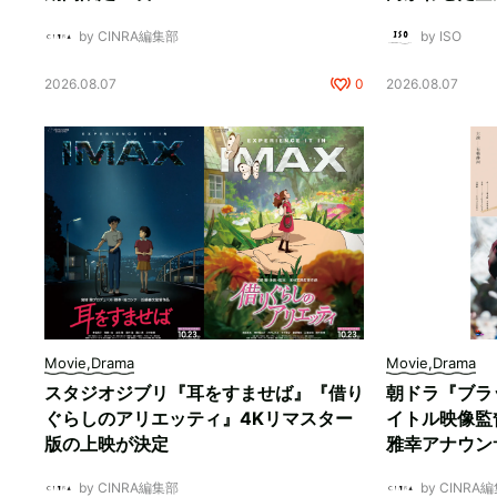
by CINRA編集部
by ISO
2026.08.07
0
2026.08.07
Movie,Drama
Movie,Drama
スタジオジブリ『耳をすませば』『借り
朝ドラ『ブラ
ぐらしのアリエッティ』4Kリマスター
イトル映像監
版の上映が決定
雅幸アナウン
by CINRA編集部
by CINRA