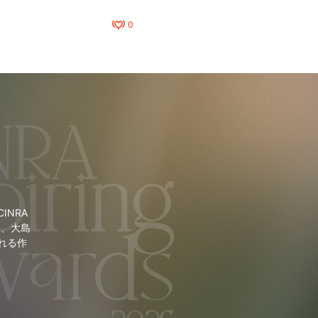
0
NRA
里、大島
れる作