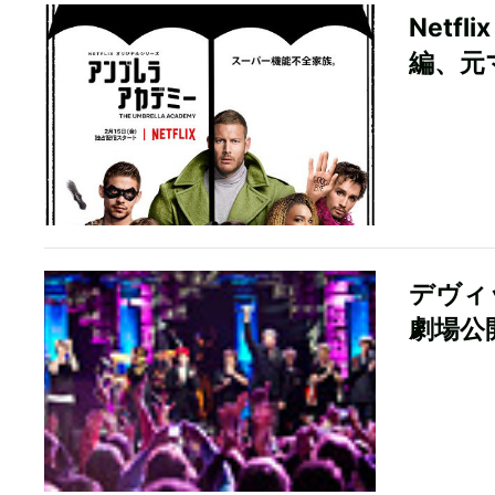
Net
編、元
デヴィ
劇場公