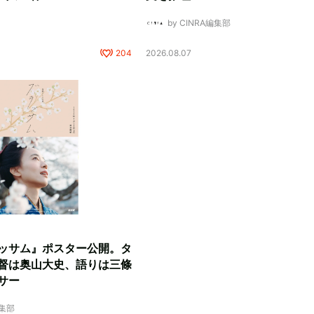
by CINRA編集部
204
2026.08.07
ッサム』ポスター公開。タ
督は奥山大史、語りは三條
サー
編集部