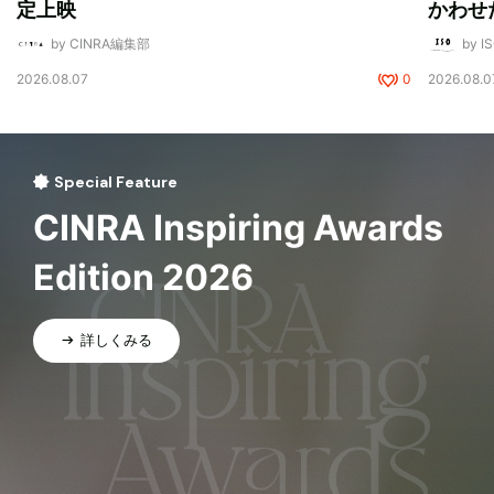
定上映
かわせ
by CINRA編集部
by I
2026.08.07
0
2026.08.0
Special Feature
CINRA Inspiring Awards
Edition 2026
詳しくみる