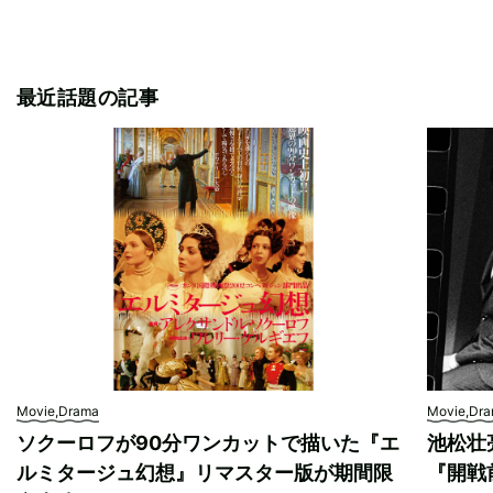
最近話題の記事
Movie,Drama
Movie,Dr
ソクーロフが90分ワンカットで描いた『エ
池松壮
ルミタージュ幻想』リマスター版が期間限
『開戦