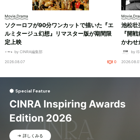
Movie,Drama
Movie,Dr
ソクーロフが90分ワンカットで描いた『エ
池松壮
ルミタージュ幻想』リマスター版が期間限
『開戦
定上映
かわせ
by CINRA編集部
by I
2026.08.07
0
2026.08.0
Special Feature
CINRA Inspiring Awards
Edition 2026
詳しくみる