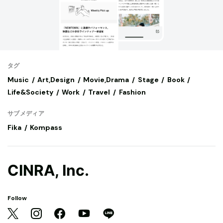
タグ
Music
Art,Design
Movie,Drama
Stage
Book
Life&Society
Work
Travel
Fashion
サブメディア
Fika
Kompass
CINRA, Inc.
Follow