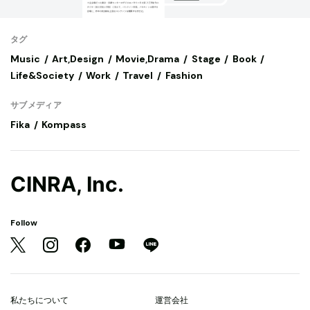
タグ
Music
Art,Design
Movie,Drama
Stage
Book
Life&Society
Work
Travel
Fashion
サブメディア
Fika
Kompass
CINRA, Inc.
Follow
私たちについて
運営会社