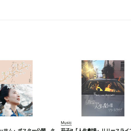
Music
ッサム』ポスター公開。タ
荘子it『人生劇場』リリースライ