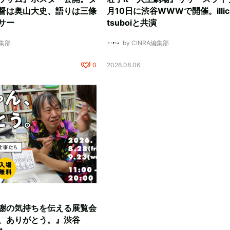
督は奥山大史、語りは三條
月10日に渋谷WWWで開催。illici
サー
tsuboiと共演
編集部
by CINRA編集部
0
2026.08.06
謝の気持ちを伝える展覧会
、ありがとう。』渋谷