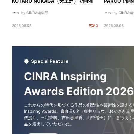
KOTARO NUKAGA（天王洲）で開催
PARCOで開
by CINRA編集部
by CINRA
2026.08.06
0
2026.08.06
Special Feature
CINRA Inspiring
Awards Edition 2026
これからの時代を形づくる作品の創造性や芸術性を讃えるCI
Inspiring Awards。審査員6名（朝井リョウ、おかざき真
依提亜、三宅香帆、吉田恵里香、山中遥子）に、意欲あふ
品を選出していただいた。