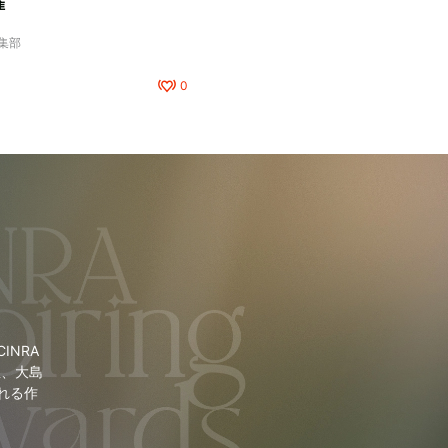
催
編集部
0
NRA
里、大島
れる作