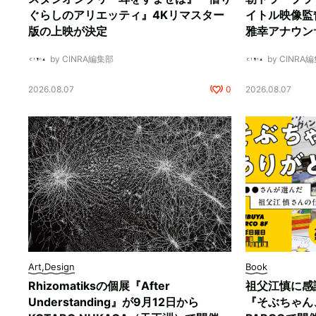
ぐらしのアリエッティ』4Kリマスター
イトル映像監
版の上映が決定
雅幸アナウン
by CINRA編集部
by CINRA
2026.08.07
0
2026.08.07
Art,Design
Book
Rhizomatiksの個展『After
祖父江慎に感
Understanding』が9月12日から
『そぶちゃん