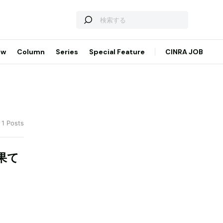
ew
Column
Series
Special Feature
CINRA JOB
 1 Posts
果て