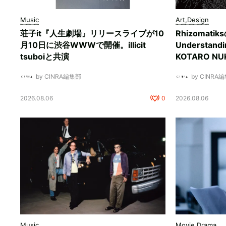
Music
Art,Design
荘子it『人生劇場』リリースライブが10
Rhizomati
月10日に渋谷WWWで開催。illicit
Understan
tsuboiと共演
KOTARO 
by CINRA編集部
by CINRA
2026.08.06
0
2026.08.06
Music
Movie,Drama