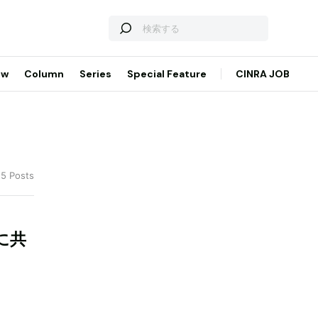
ew
Column
Series
Special Feature
CINRA JOB
 5 Posts
に共