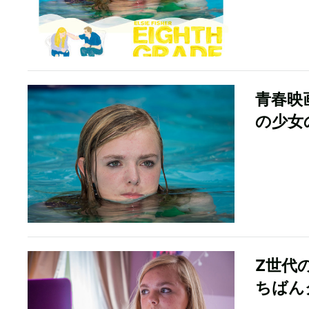
青春映
の少女
Z世代
ちばん