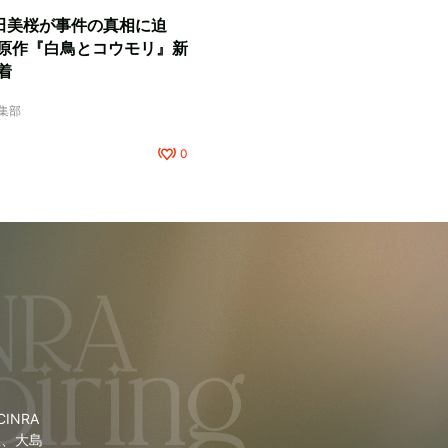
田美桜が事件の真相に迫
原作『白鳥とコウモリ』新
着
編集部
0
NRA
里、大島