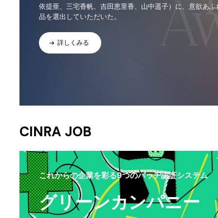
依提亜、三宅香帆、吉田恵里香、山中遥子）に、意欲あふ
品を選出していただいた。
詳しくみる
CINRA JOB
これからの企業を彩る9つのバッヂ認証システム
グリーンカンパニー