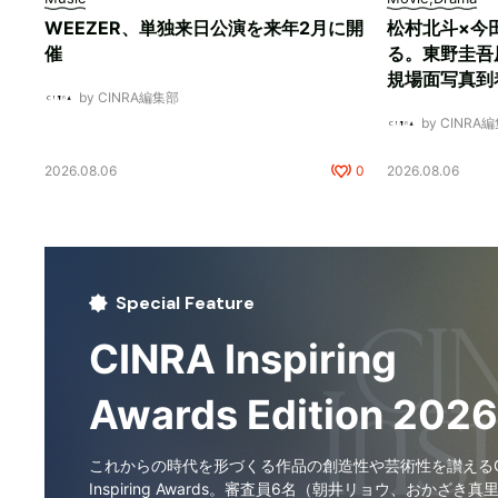
WEEZER、単独来日公演を来年2月に開
松村北斗×今
催
る。東野圭吾
規場面写真到
by CINRA編集部
by CINRA
2026.08.06
0
2026.08.06
Special Feature
CINRA Inspiring
Awards Edition 2026
これからの時代を形づくる作品の創造性や芸術性を讃えるCI
Inspiring Awards。審査員6名（朝井リョウ、おかざき真