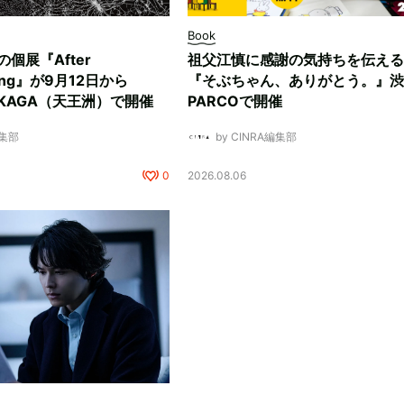
Book
ksの個展『After
祖父江慎に感謝の気持ちを伝える
ding』が9月12日から
『そぶちゃん、ありがとう。』渋
NUKAGA（天王洲）で開催
PARCOで開催
編集部
by CINRA編集部
0
2026.08.06