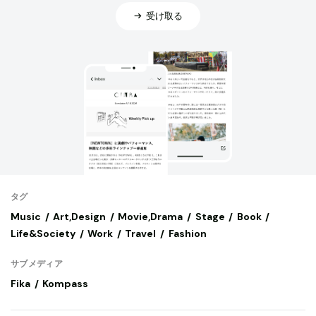
受け取る
タグ
Music
Art,Design
Movie,Drama
Stage
Book
Life&Society
Work
Travel
Fashion
サブメディア
Fika
Kompass