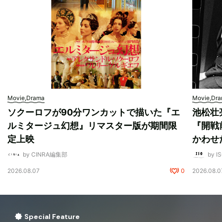
Movie,Drama
Movie,Dr
ソクーロフが90分ワンカットで描いた『エ
池松壮
ルミタージュ幻想』リマスター版が期間限
『開戦
定上映
かわせ
by CINRA編集部
by I
2026.08.07
0
2026.08.0
Special Feature