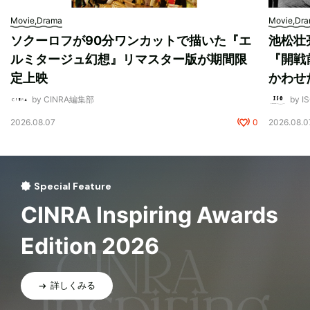
Movie,Drama
Movie,Dr
ソクーロフが90分ワンカットで描いた『エ
池松壮
ルミタージュ幻想』リマスター版が期間限
『開戦
定上映
かわせ
by CINRA編集部
by I
2026.08.07
0
2026.08.0
Special Feature
CINRA Inspiring Awards
Edition 2026
詳しくみる