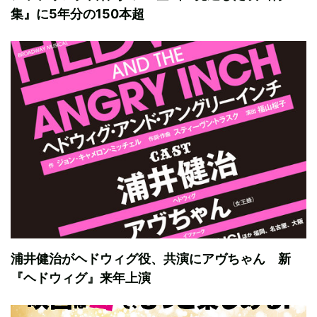
集』に5年分の150本超
浦井健治がヘドウィグ役、共演にアヴちゃん 新
『ヘドウィグ』来年上演