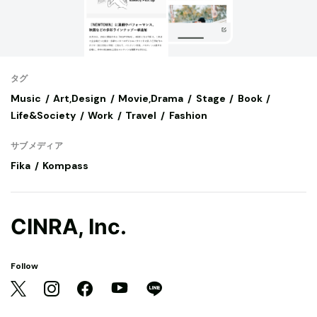
タグ
Music
Art,Design
Movie,Drama
Stage
Book
Life&Society
Work
Travel
Fashion
サブメディア
Fika
Kompass
CINRA, Inc.
Follow