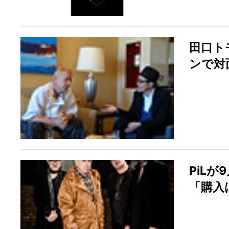
田口ト
ンで対
PiL
「購入