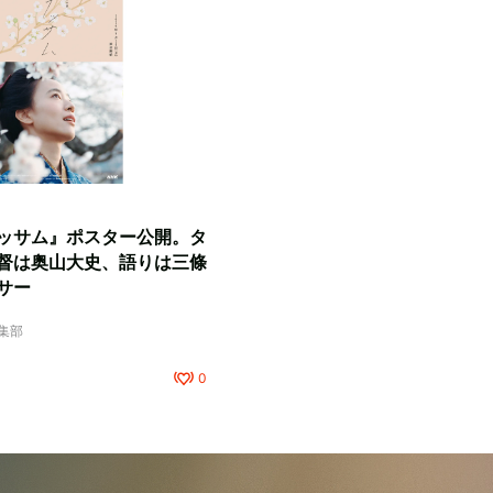
ッサム』ポスター公開。タ
督は奥山大史、語りは三條
サー
編集部
0