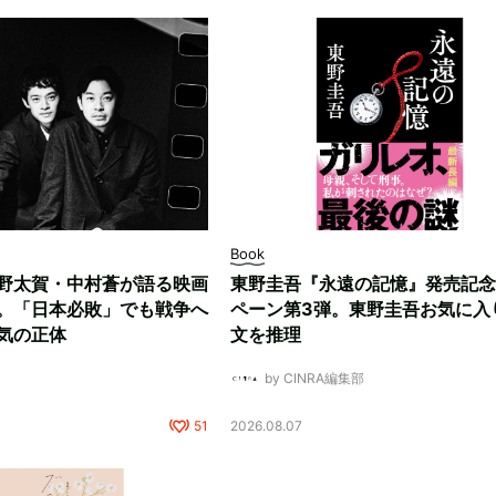
Book
野太賀・中村蒼が語る映画
東野圭吾『永遠の記憶』発売記念
。「日本必敗」でも戦争へ
ペーン第3弾。東野圭吾お気に入
気の正体
文を推理
by CINRA編集部
51
2026.08.07