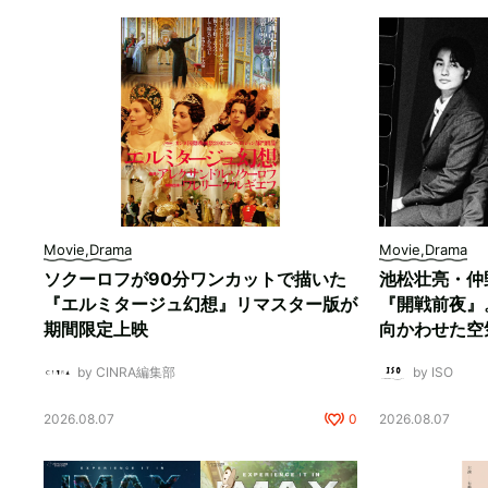
Movie,Drama
Movie,Drama
ソクーロフが90分ワンカットで描いた
池松壮亮・仲
『エルミタージュ幻想』リマスター版が
『開戦前夜』
期間限定上映
向かわせた空
by CINRA編集部
by ISO
2026.08.07
0
2026.08.07