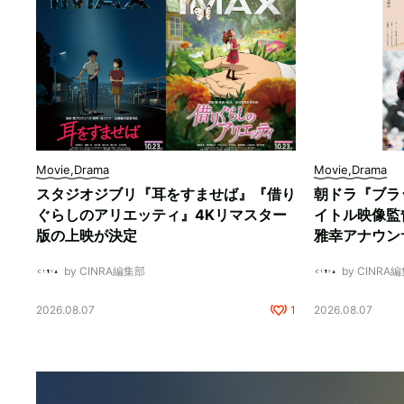
Movie,Drama
Movie,Drama
スタジオジブリ『耳をすませば』『借り
朝ドラ『ブラ
ぐらしのアリエッティ』4Kリマスター
イトル映像監
版の上映が決定
雅幸アナウン
by CINRA編集部
by CINRA
2026.08.07
1
2026.08.07