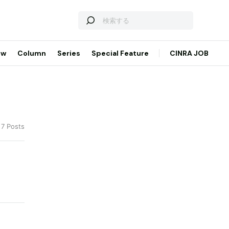
ew
Column
Series
Special Feature
CINRA JOB
 7 Posts