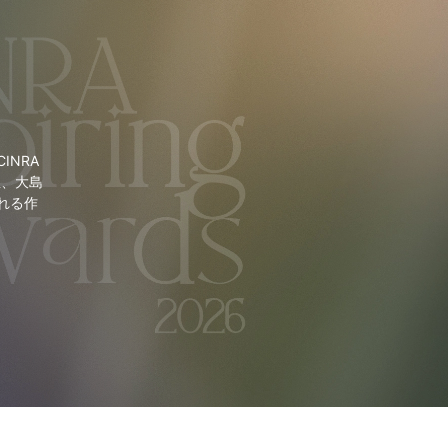
NRA
里、大島
れる作