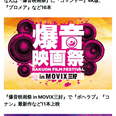
なんば『爆音映画祭』に『コマンドー』4K版、
『プロメア』など16本
『爆音映画祭 in MOVIX三好』で『ボヘラプ』『コ
ナン』最新作など11本上映