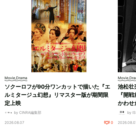
Movie,Drama
Movie,Dr
ソクーロフが90分ワンカットで描いた『エ
池松壮
ルミタージュ幻想』リマスター版が期間限
『開戦
定上映
かわせ
by CINRA編集部
by I
2026.08.07
0
2026.08.0