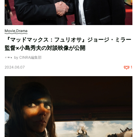
Movie,Drama
『マッドマックス：フュリオサ』ジョージ・ミラー
監督×小島秀夫の対談映像が公開
by CINRA編集部
2024.06.07
1