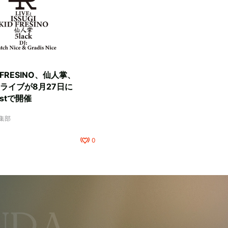
D FRESINO、仙人掌、
マンライブが8月27日に
Eastで開催
編集部
0