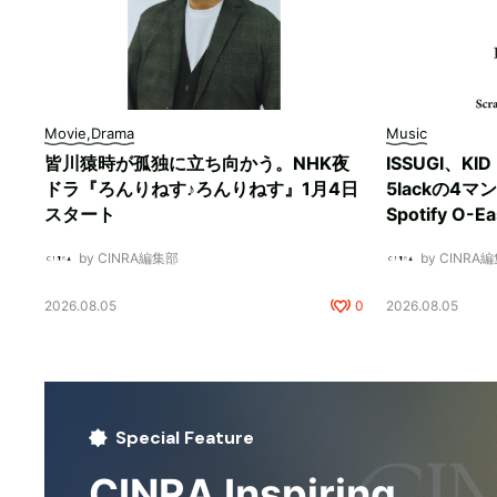
Movie,Drama
Music
皆川猿時が孤独に立ち向かう。NHK夜
ISSUGI、KI
ドラ『ろんりねす♪ろんりねす』1月4日
5lackの4
スタート
Spotify O-
by CINRA編集部
by CINRA
2026.08.05
0
2026.08.05
Special Feature
CINRA Inspiring