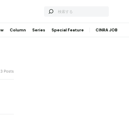
ew
Column
Series
Special Feature
CINRA JOB
 3 Posts