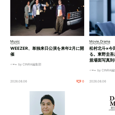
Music
Movie,Drama
WEEZER、単独来日公演を来年2月に開
松村北斗×今
催
る。東野圭吾
規場面写真到
by CINRA編集部
by CINRA
2026.08.06
0
2026.08.06