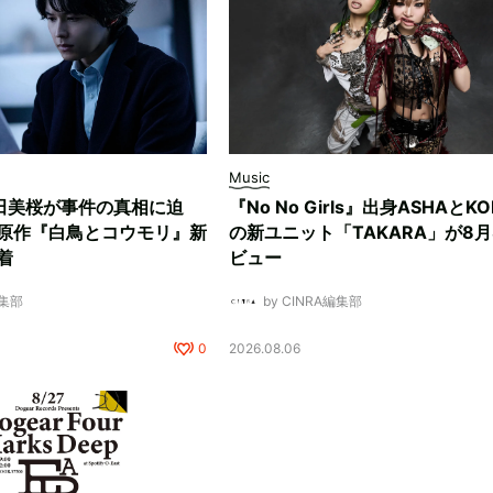
Music
田美桜が事件の真相に迫
『No No Girls』出身ASHAとK
原作『白鳥とコウモリ』新
の新ユニット「TAKARA」が8月
着
ビュー
編集部
by CINRA編集部
0
2026.08.06