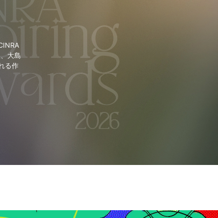
NRA
里、大島
れる作