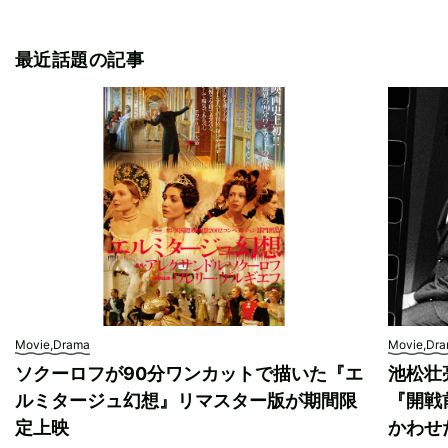
最近話題の記事
Movie,Drama
Movie,Dr
ソクーロフが90分ワンカットで描いた『エ
池松壮
ルミタージュ幻想』リマスター版が期間限
『開戦
定上映
かわせ