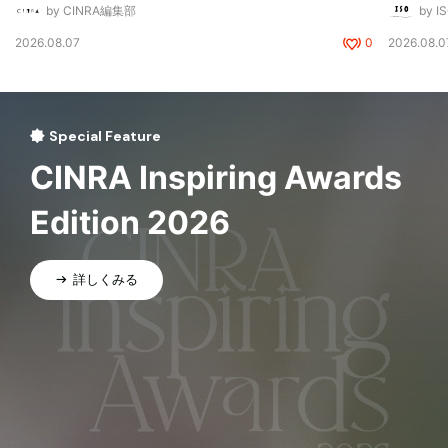
by CINRA編集部
by I
2026.08.07
0
2026.08.0
Special Feature
CINRA Inspiring Awards
Edition 2026
詳しくみる