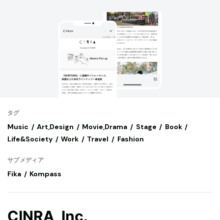
タグ
Music
Art,Design
Movie,Drama
Stage
Book
Life&Society
Work
Travel
Fashion
サブメディア
Fika
Kompass
CINRA, Inc.