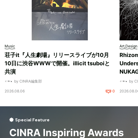
Music
Art,Design
荘子it『人生劇場』リリースライブが10月
Rhizo
10日に渋谷WWWで開催。illicit tsuboiと
Unde
共演
NUK
by CINRA編集部
by 
2026.08.06
0
2026.08.0
Special Feature
CINRA Inspiring Awards