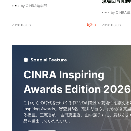
規場面写真到
by CINRA編集部
by CINRA
2026.08.06
0
2026.08.06
Special Feature
CINRA Inspiring
Awards Edition 2026
これからの時代を形づくる作品の創造性や芸術性を讃えるCI
Inspiring Awards。審査員6名（朝井リョウ、おかざき真
依提亜、三宅香帆、吉田恵里香、山中遥子）に、意欲あふ
品を選出していただいた。