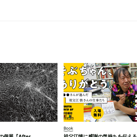
Book
ksの個展『After
祖父江慎に感謝の気持ちを伝える