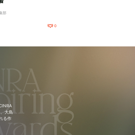
着
編集部
0
NRA
里、大島
れる作