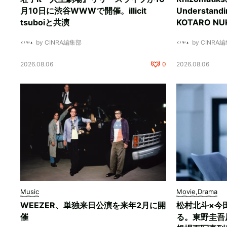
月10日に渋谷WWWで開催。illicit
Understan
tsuboiと共演
KOTARO 
by CINRA編集部
by CINRA
2026.08.06
0
2026.08.06
Music
Movie,Drama
WEEZER、単独来日公演を来年2月に開
松村北斗×今
催
る。東野圭吾