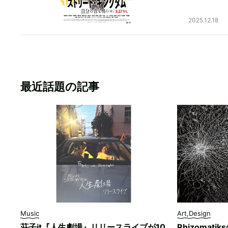
2025.12.18
最近話題の記事
Music
Art,Design
荘子it『人生劇場』リリースライブが10
Rhizomati