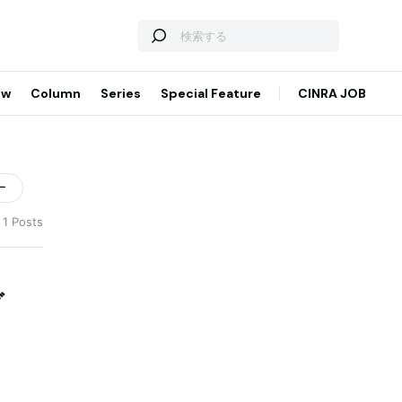
ew
Column
Series
Special Feature
CINRA JOB
ー
 1 Posts
ダ