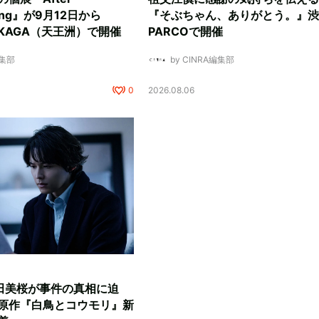
ding』が9月12日から
『そぶちゃん、ありがとう。』渋
NUKAGA（天王洲）で開催
PARCOで開催
編集部
by CINRA編集部
0
2026.08.06
田美桜が事件の真相に迫
原作『白鳥とコウモリ』新