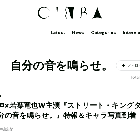
Latest
News
Categories
Intervi
 自分の音を鳴らせ。
フォロ
Total
a
伸×若葉竜也W主演『ストリート・キング
分の音を鳴らせ。』特報＆キャラ写真到着
NRA編集部