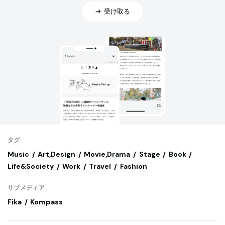
受け取る
タグ
Music
Art,Design
Movie,Drama
Stage
Book
Life&Society
Work
Travel
Fashion
サブメディア
Fika
Kompass