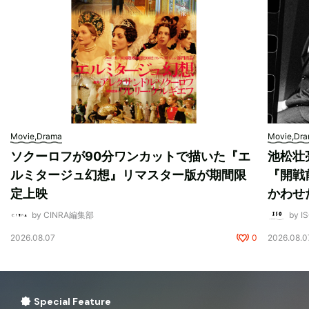
Movie,Drama
Movie,Dr
ソクーロフが90分ワンカットで描いた『エ
池松壮
ルミタージュ幻想』リマスター版が期間限
『開戦
定上映
かわせ
by CINRA編集部
by I
2026.08.07
0
2026.08.0
Special Feature