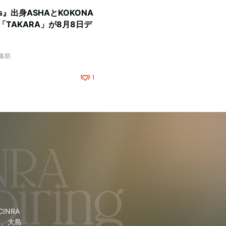
rls』出身ASHAとKOKONA
TAKARA」が8月8日デ
編集部
1
NRA
里、大島