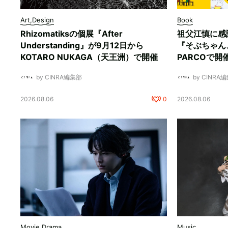
Art,Design
Book
Rhizomatiksの個展『After
祖父江慎に感
Understanding』が9月12日から
『そぶちゃん
KOTARO NUKAGA（天王洲）で開催
PARCOで開
by CINRA編集部
by CINRA
2026.08.06
0
2026.08.06
Movie,Drama
Music