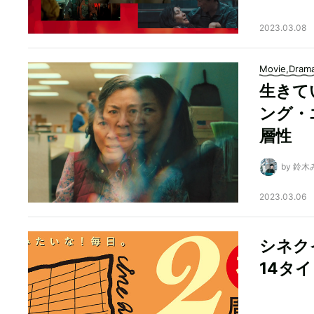
2023.03.08
Movie,Dram
生きて
ング・
層性
by 鈴
2023.03.06
シネク
14タ