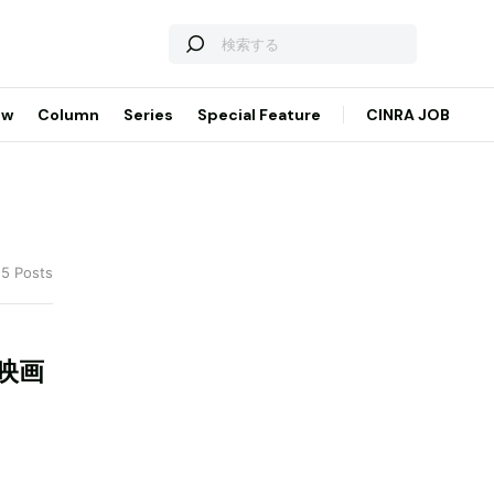
ew
Column
Series
Special Feature
CINRA JOB
 5 Posts
映画