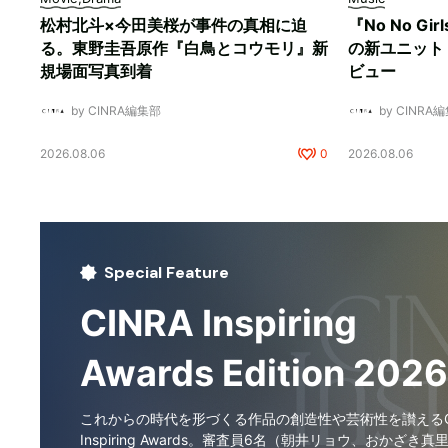
松村北斗×今田美桜が事件の真相に迫
『No No Gi
る。東野圭吾原作『白鳥とコウモリ』新
の新ユニット「
規場面写真到着
ビュー
by CINRA編集部
by CINRA
2026.08.06
0
2026.08.06
Special Feature
CINRA Inspiring
Awards Edition 2026
これからの時代を形づくる作品の創造性や芸術性を讃えるCI
Inspiring Awards。審査員6名（朝井リョウ、おかざき真