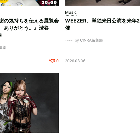
Music
謝の気持ちを伝える展覧会
WEEZER、単独来日公演を来年
、ありがとう。』渋谷
催
催
by CINRA編集部
編集部
0
2026.08.06