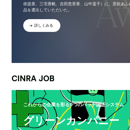
依提亜、三宅香帆、吉田恵里香、山中遥子）に、意欲あふ
品を選出していただいた。
詳しくみる
CINRA JOB
これからの企業を彩る9つのバッヂ認証システム
グリーンカンパニー